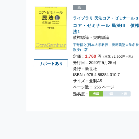
紙
ライブラリ 民法コア・ゼミナール
3
コア・ゼミナール 民法III 債
法1
債権総論・契約総論
平野裕之(日本大学教授，慶應義塾大学名
教授) 著
1,760
定価：
円
（本体：1,600円＋税）
発行日：2020年5月25日
サポートあり
発行：新世社
ISBN：978-4-88384-310-7
サイズ：並製A5
ページ数： 256 ページ
難易度：