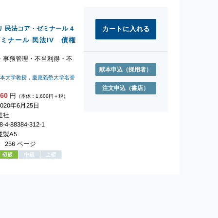
リ 民法コア・ゼミナール
4
ミナール 民法IV 債権
・事務管理・不当利得・不
献本申込
（採用者）
日本大学教授，慶應義塾大学名誉
注文申込
（書店）
760
円
（本体：1,600円＋税）
020年6月25日
世社
-4-88384-312-1
製A5
 256 ページ