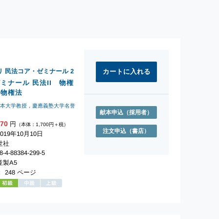
リ 民法コア・ゼミナール
2
ミナール 民法II 物権
保物権法
日本大学教授，慶應義塾大学名誉
献本申込
（採用者）
870
円
（本体：1,700円＋税）
注文申込
（書店）
19年10月10日
世社
-4-88384-299-5
製A5
 248 ページ