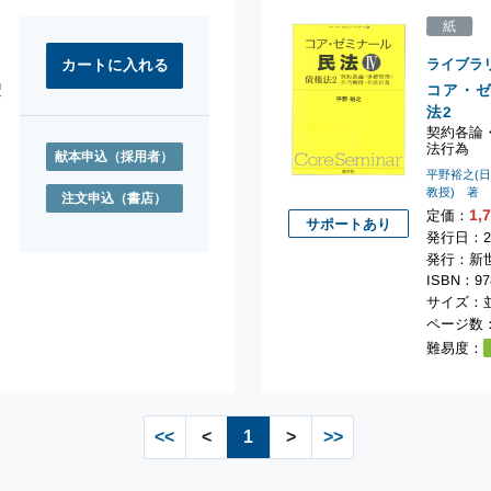
紙
ライブラ
権
コア・ゼ
法2
契約各論
法行為
献本申込
（採用者）
誉
平野裕之(
教授) 著
注文申込
（書店）
1,
定価：
サポートあり
発行日：2
発行：新
ISBN：978
サイズ：並
ページ数：
難易度：
<<
<
1
>
>>