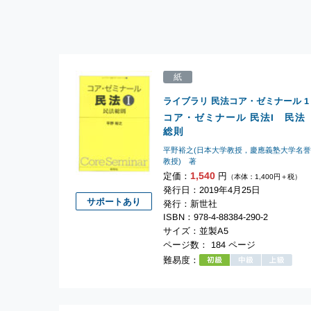
紙
ライブラリ 民法コア・ゼミナール
1
コア・ゼミナール 民法I 民法
総則
平野裕之(日本大学教授，慶應義塾大学名
教授) 著
1,540
定価：
円
（本体：1,400円＋税）
発行日：2019年4月25日
サポートあり
発行：新世社
ISBN：978-4-88384-290-2
サイズ：並製A5
ページ数： 184 ページ
難易度：