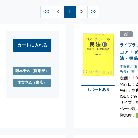
<<
<
1
>
>>
紙
ライブラ
コア・ゼ
法・担
誉
平野裕之(
献本申込
（採用者）
教授) 著
1,
定価：
注文申込
（書店）
発行日：20
サポートあり
発行：新
ISBN：978
サイズ：並
ページ数：
難易度：