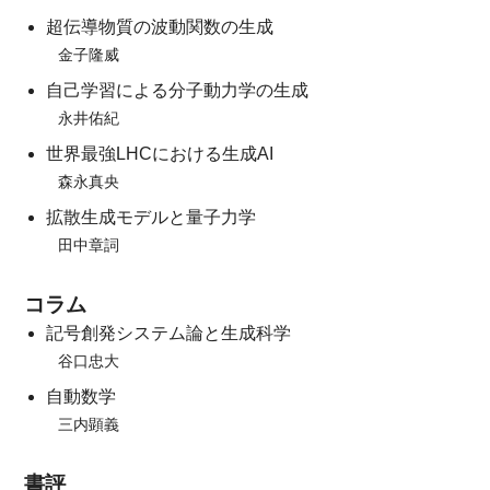
超伝導物質の波動関数の生成
金子隆威
自己学習による分子動力学の生成
永井佑紀
世界最強LHCにおける生成AI
森永真央
拡散生成モデルと量子力学
田中章詞
コラム
記号創発システム論と生成科学
谷口忠大
自動数学
三内顕義
書評