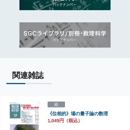
関連雑誌
紙
《位相的》場の量子論の数理
1,049円（税込）