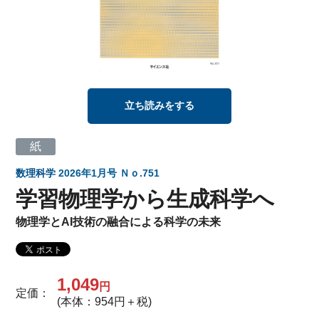
立ち読みをする
紙
数理科学
2026年1月号 Ｎｏ.751
学習物理学から生成科学へ
物理学とAI技術の融合による科学の未来
1,049
円
定価：
(本体：954円＋税)