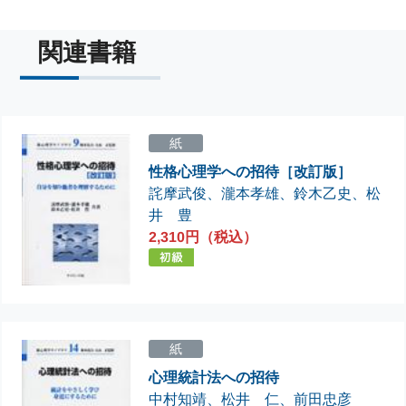
関連書籍
紙
性格心理学への招待［改訂版］
詫摩武俊
、
瀧本孝雄
、
鈴木乙史
、
松
井 豊
2,310円（税込）
紙
心理統計法への招待
中村知靖
、
松井 仁
、
前田忠彦