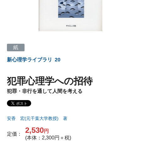
紙
新心理学ライブラリ
20
犯罪心理学への招待
犯罪・非行を通して人間を考える
安香 宏(元千葉大学教授) 著
2,530
円
定価：
(本体：2,300円＋税)