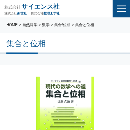
サイエンス社
株式会社
株式会社
株式会社
数理工学社
新世社
HOME
>
自然科学
>
数学
>
集合/位相
> 集合と位相
集合と位相