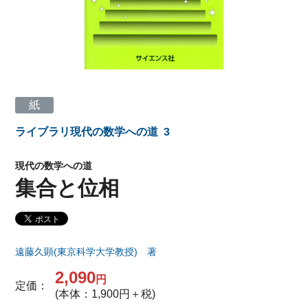
紙
ライブラリ現代の数学への道
3
現代の数学への道
集合と位相
遠藤久顕(東京科学大学教授) 著
2,090
円
定価：
(本体：1,900円＋税)