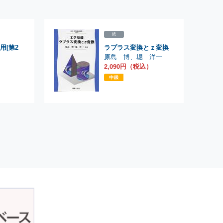
紙
用[第2
ラプラス変換とｚ変換
原島 博
、
堀 洋一
2,090円（税込）
）