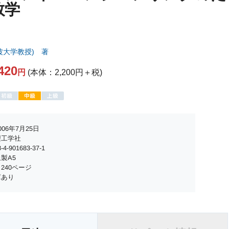
数学
波大学教授) 著
420
円
(本体：2,200円＋税)
06年7月25日
理工学社
4-901683-37-1
製A5
240ページ
庫あり