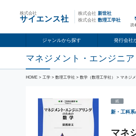
株式会社
株式会社
新世社
サイエンス社
株式会社
数理工学社
読
ジャンルから探す
発行会社
マネジメント・エンジニア
HOME
>
工学
>
数理工学社
>
数学（数理工学社）
> マネジ
紙
新・工科系
マネ