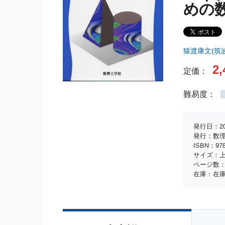
めの
猿渡康文(筑
2,
定価：
難易度：
発行日：20
発行：数
ISBN：978-
サイズ：上
ページ数：
在庫：在