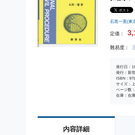
石黒一憲(東
3,
定価：
難易度：
発行日：19
発行：新
ISBN：978-
サイズ：上
ページ数：
在庫：在
内容詳細