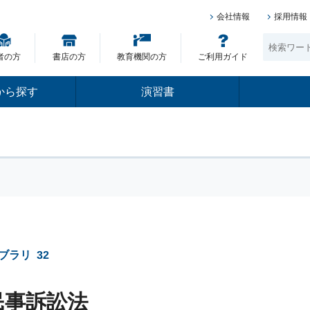
会社情報
採用情報
者の方
書店の方
教育機関の方
ご利用ガイド
から探す
演習書
ブラリ
32
民事訴訟法