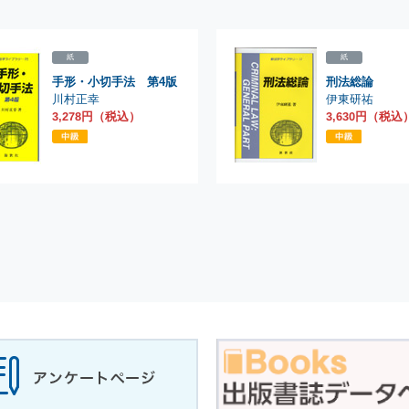
紙
紙
手形・小切手法 第4版
刑法総論
川村正幸
伊東研祐
3,278円（税込）
3,630円（税込