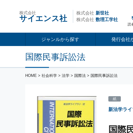
株式会社
株式会社
新世社
サイエンス社
株式会社
数理工学社
読
ジャンルから探す
発行会社
国際民事訴訟法
HOME
>
社会科学
>
法学
>
国際法
> 国際民事訴訟法
紙
新法学ライ
国際