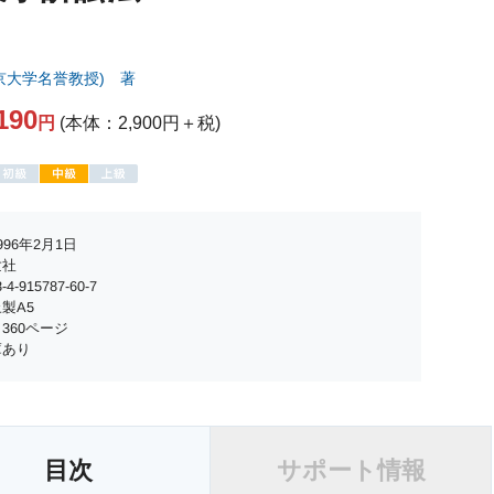
京大学名誉教授) 著
190
円
(本体：2,900円＋税)
96年2月1日
世社
4-915787-60-7
製A5
360ページ
庫あり
目次
サポート情報